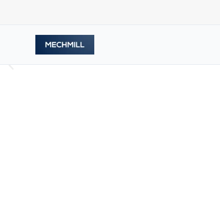
跳
至
内
容
Schonende Handhabun
präziser Zweiwalzen
Unser Angebot an Zweiwalzwerken umfasst ver