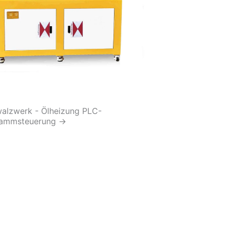
alzwerk - Ölheizung PLC-
rammsteuerung
→