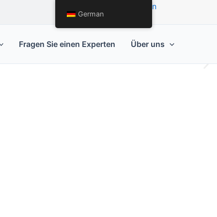
Angebot anfordern
German
Fragen Sie einen Experten
Über uns
äsentation mit
chsten Anforderungen zugeschnitten sind.