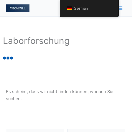
跳
Hau
German
至
内
容
Laborforschung
Es scheint, dass wir nicht finden können, wonach Sie
suchen.