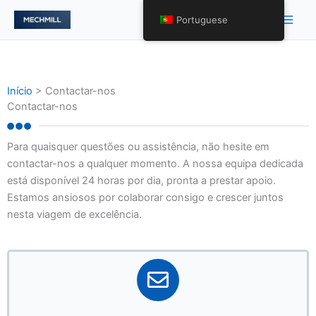
跳
Men
Portuguese
至
princ
内
容
Início
>
Contactar-nos
Contactar-nos
Para quaisquer questões ou assistência, não hesite em
contactar-nos a qualquer momento. A nossa equipa dedicada
está disponível 24 horas por dia, pronta a prestar apoio.
Estamos ansiosos por colaborar consigo e crescer juntos
nesta viagem de excelência.