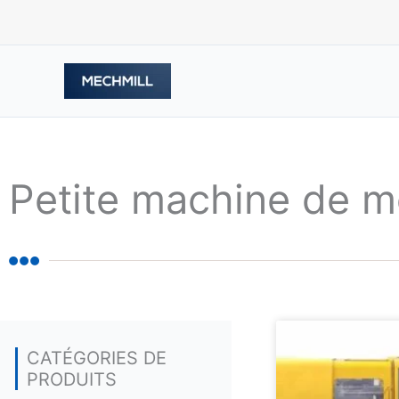
跳
至
内
容
Petite machine de mo
CATÉGORIES DE
PRODUITS