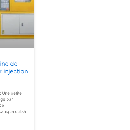
ine de
 injection
 Une petite
ge par
ype
nique utilisé