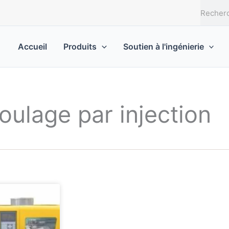
R
e
c
h
Accueil
Produits
Soutien à l'ingénierie
e
r
c
h
ulage par injection
e
r