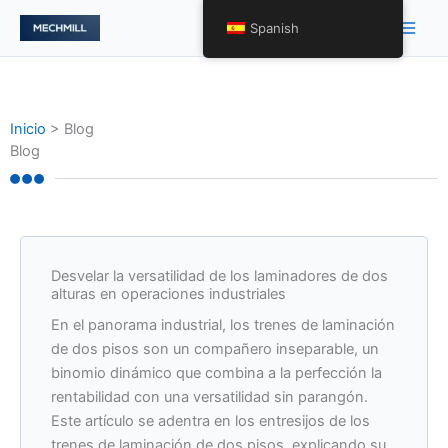
跳
Men
Spanish
至
princ
内
容
Inicio
>
Blog
Blog
Desvelar la versatilidad de los laminadores de dos
alturas en operaciones industriales
En el panorama industrial, los trenes de laminación
de dos pisos son un compañero inseparable, un
binomio dinámico que combina a la perfección la
rentabilidad con una versatilidad sin parangón.
Este artículo se adentra en los entresijos de los
trenes de laminación de dos pisos, explicando su