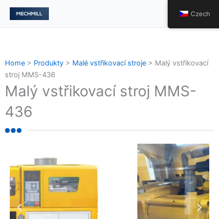
跳
Hlav
Czech
至
nabí
内
容
Home
>
Produkty
>
Malé vstřikovací stroje
>
Malý vstřikovací
stroj MMS-436
Malý vstřikovací stroj MMS-
436