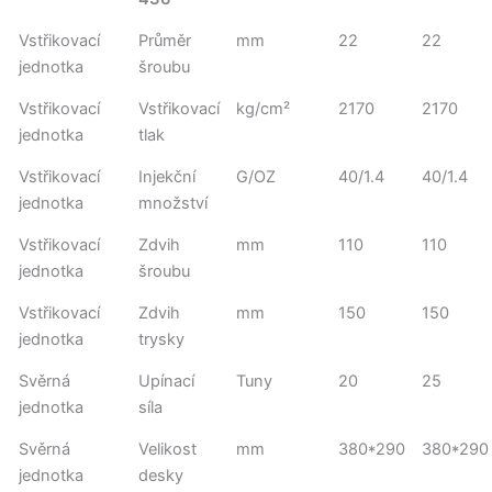
Vstřikovací
Průměr
mm
22
22
jednotka
šroubu
Vstřikovací
Vstřikovací
kg/cm²
2170
2170
jednotka
tlak
Vstřikovací
Injekční
G/OZ
40/1.4
40/1.4
jednotka
množství
Vstřikovací
Zdvih
mm
110
110
jednotka
šroubu
Vstřikovací
Zdvih
mm
150
150
jednotka
trysky
Svěrná
Upínací
Tuny
20
25
jednotka
síla
Svěrná
Velikost
mm
380*290
380*290
jednotka
desky