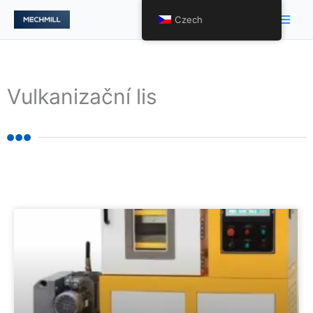
跳
Hlav
Czech
至
nabí
内
容
Vulkanizační lis