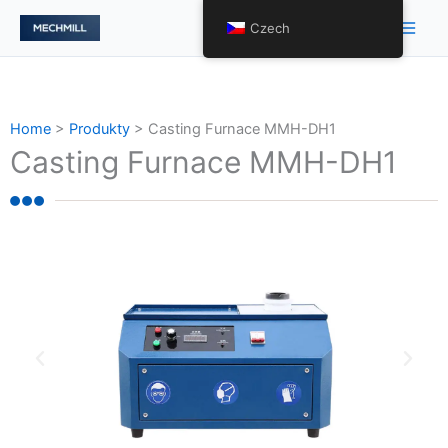
跳
Hlav
Czech
至
nabí
内
容
Home
>
Produkty
>
Casting Furnace MMH-DH1
Casting Furnace MMH-DH1