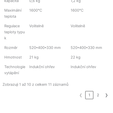
kapacita
0,6 kg
1,2 kg
Maximální
1600℃
1600℃
teplota
Regulace
Volitelně
Volitelně
teploty typu
k
Rozměr
520*400*330 mm
520*400*330 mm
Hmotnost
21 kg
22 kg
Technologie
Indukční ohřev
Indukční ohřev
vytápění
Zobrazuji 1 až 10 z celkem 11 záznamů
❮
1
2
❯