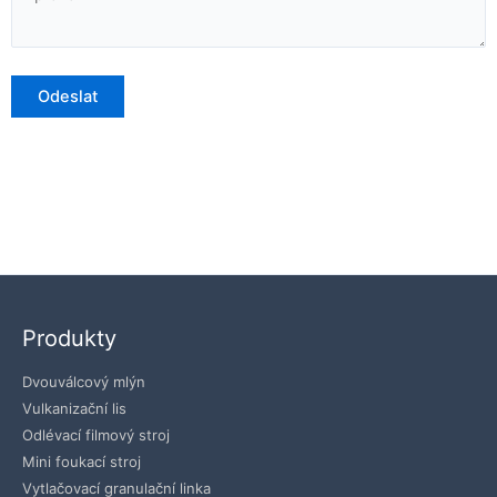
Produkty
Dvouválcový mlýn
Vulkanizační lis
Odlévací filmový stroj
Mini foukací stroj
Vytlačovací granulační linka