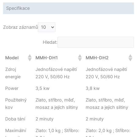
Specifikace
Zobraz záznamů
Hledat:
Model
MMH-DH1
MMH-DH2
Zdroj
Jednofázové napětí
Jednofázové napětí
energie
220 V, 50/60 Hz
220 V, 50/60 Hz
Power
3,5 kw
3,8 kw
Použitelný
Zlato, stříbro, měď,
Zlato, stříbro, měď,
kov
mosaz a jejich slitiny
mosaz a jejich slitiny
Doba tání
2 minuty
2 minuty
Maximální
Zlato: 1,0 kg ; Stříbro:
Zlato: 2,0 kg ; Stříbro: