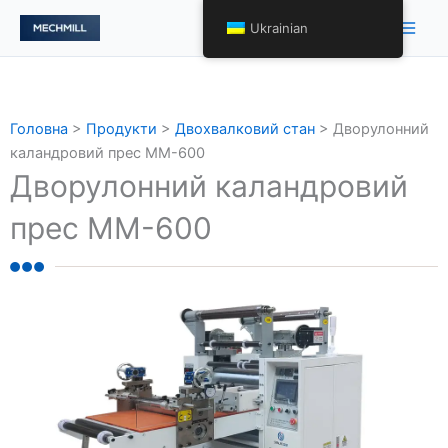
跳
Голо
Ukrainian
至
мен
内
容
Головна
>
Продукти
>
Двохвалковий стан
>
Дворулонний
каландровий прес MM-600
Дворулонний каландровий
прес MM-600