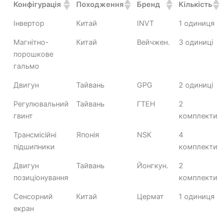
Конфігурація
Походження
Бренд
Кількість
Інвертор
Китай
INVT
1 одиниця
Магнітно-
Китай
Вейчжен.
3 одиниці
порошкове
гальмо
Двигун
Тайвань
GPG
2 одиниці
Регулювальний
Тайвань
ГТЕН
2
гвинт
комплекти
Трансмісійні
Японія
NSK
4
підшипники
комплекти
Двигун
Тайвань
Йонгкун.
2
позиціонування
комплекти
Сенсорний
Китай
Цермат
1 одиниця
екран