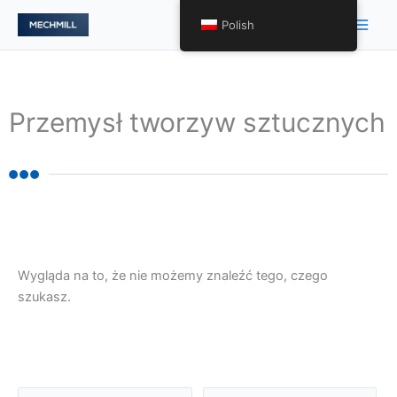
跳
Men
Polish
至
głów
内
容
Przemysł tworzyw sztucznych
Wygląda na to, że nie możemy znaleźć tego, czego
szukasz.