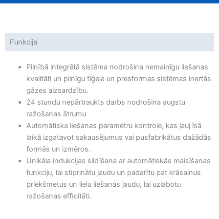
Funkcija
Pilnībā integrētā sistēma nodrošina nemainīgu liešanas
kvalitāti un pilnīgu tīģeļa un presformas sistēmas inertās
gāzes aizsardzību.
24 stundu nepārtraukts darbs nodrošina augstu
ražošanas ātrumu
Automātiska liešanas parametru kontrole, kas ļauj īsā
laikā izgatavot sakausējumus vai pusfabrikātus dažādās
formās un izmēros.
Unikāla indukcijas sildīšana ar automātiskās maisīšanas
funkciju, lai stiprinātu jaudu un padarītu pat krāsainus
priekšmetus un lielu liešanas jaudu, lai uzlabotu
ražošanas eﬃcitāti.