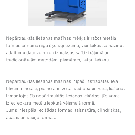
Nepārtrauktās liešanas mašīnas mērķis ir ražot metāla
formas ar nemainīgu šķērsgriezumu, vienlaikus samazinot
atkritumu daudzumu un izmaksas salīdzinājumā ar
tradicionālajām metodēm, piemēram, lietņu liešanu.
Nepārtrauktās liešanas mašīnas ir īpaši izstrādātas liela
blīvuma metālu, piemēram, zelta, sudraba un vara, liešanai.
Izmantojot šīs nepārtrauktās liešanas iekārtas, jūs varat
izliet jebkuru metālu jebkurā vēlamajā formā.
Jums ir iespēja liet šādas formas: taisnstūra, cilindriskas,
apaļas un stieņa formas.