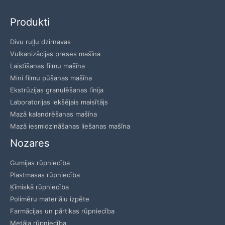
Produkti
Divu ruļļu dzirnavas
Vulkanizācijas preses mašīna
Laistīšanas filmu mašīna
Mini filmu pūšanas mašīna
Ekstrūzijas granulēšanas līnija
Laboratorijas iekšējais maisītājs
Mazā kalandrēšanas mašīna
Mazā iesmidzināšanas liešanas mašīna
Nozares
Gumijas rūpniecība
Plastmasas rūpniecība
Ķīmiskā rūpniecība
Polimēru materiālu izpēte
Farmācijas un pārtikas rūpniecība
Metāla rūpniecība