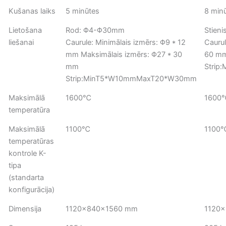
Kušanas laiks
5 minūtes
8 min
Lietošana
Rod: Φ4-Φ30mm
Stien
liešanai
Caurule: Minimālais izmērs: Φ9 * 12
Caurul
mm Maksimālais izmērs: Φ27 * 30
60 m
mm
Stri
Strip:MinT5*W10mmMaxT20*W30mm
Maksimālā
1600℃
1600
temperatūra
Maksimālā
1100℃
1100
temperatūras
kontrole K-
tipa
(standarta
konfigurācija)
Dimensija
1120×840×1560 mm
1120