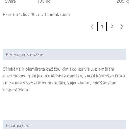
Svars
195 kg
205 k
Parādīti 1. līdz 10. no 14 ierakstiem
❮
1
2
❯
Pielietojums nozarē
Šī iekārta ir piemērota dažādu ķīmisko izejvielu, piemēram,
plastmasas, gumijas, sintētiskās gumijas, karsti kūstošas līmes
un zemas viskozitātes materiālu, sajaukšanai, mīcīšanai un
disperģēšanai.
Pieprasījums