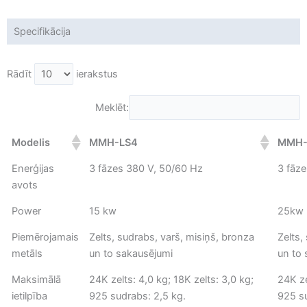
Specifikācija
Rādīt
ierakstus
Meklēt:
Modelis
MMH-LS4
MMH-
Enerģijas
3 fāzes 380 V, 50/60 Hz
3 fāz
avots
Power
15 kw
25kw
Piemērojamais
Zelts, sudrabs, varš, misiņš, bronza
Zelts,
metāls
un to sakausējumi
un to
Maksimālā
24K zelts: 4,0 kg; 18K zelts: 3,0 kg;
24K ze
ietilpība
925 sudrabs: 2,5 kg.
925 su