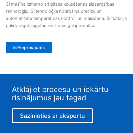
Šī mašīna izmanto arī gāzes kausēšanas aizsardzības
tehnoloģiju. Šī tehnoloģija nodrošina precīzu un
automatizētu temperatūras kontroli un maisīšanu. Šī funkcija
palīdz iegūt augstas kvalitātes galaproduktu.
Pieprasījums
Atklājiet procesu un iekārtu
risinājumus jau tagad
Sazinieties ar ekspertu