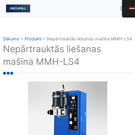
Pāriet
Galv
uz
izvē
saturu
Sākums
>
Produkti
>
Nepārtrauktās liešanas mašīna MMH-LS4
Nepārtrauktās liešanas
mašīna MMH-LS4