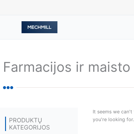
跳
至
内
容
Farmacijos ir maist
It seems we can't
you're looking for.
PRODUKTŲ
KATEGORIJOS