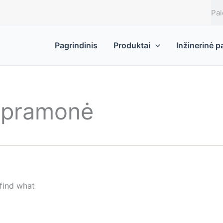
P
a
i
e
Pagrindinis
Produktai
Inžinerinė 
š
k
a
o pramonė
 find what