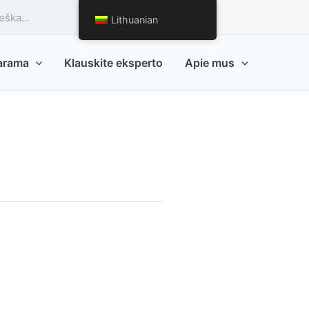
Prašyti citatos
Lithuanian
parama
Klauskite eksperto
Apie mus