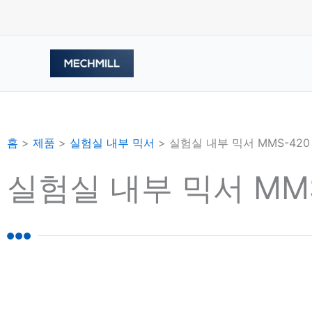
콘
텐
츠
로
건
너
뛰
기
홈
>
제품
>
실험실 내부 믹서
>
실험실 내부 믹서 MMS-420
실험실 내부 믹서 MMS