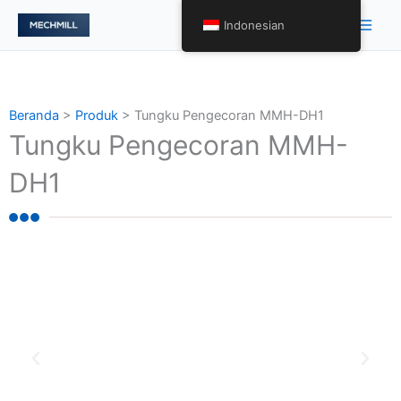
跳
Men
Indonesian
至
Uta
内
容
Beranda
>
Produk
>
Tungku Pengecoran MMH-DH1
Tungku Pengecoran MMH-
DH1