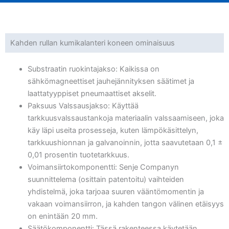
Kahden rullan kumikalanteri koneen ominaisuus
Substraatin ruokintajakso: Kaikissa on
sähkömagneettiset jauhejännityksen säätimet ja
laattatyyppiset pneumaattiset akselit.
Paksuus Valssausjakso: Käyttää
tarkkuusvalssaustankoja materiaalin valssaamiseen, joka
käy läpi useita prosesseja, kuten lämpökäsittelyn,
tarkkuushionnan ja galvanoinnin, jotta saavutetaan 0,1 ±
0,01 prosentin tuotetarkkuus.
Voimansiirtokomponentti: Senje Companyn
suunnittelema (osittain patentoitu) vaihteiden
yhdistelmä, joka tarjoaa suuren vääntömomentin ja
vakaan voimansiirron, ja kahden tangon välinen etäisyys
on enintään 20 mm.
Säätökomponentti: Tässä rakenteessa käytetään