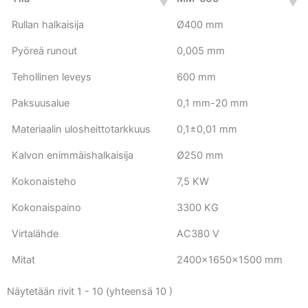
Rullan halkaisija
Ø400 mm
Pyöreä runout
0,005 mm
Tehollinen leveys
600 mm
Paksuusalue
0,1 mm-20 mm
Materiaalin ulosheittotarkkuus
0,1±0,01 mm
Kalvon enimmäishalkaisija
Ø250 mm
Kokonaisteho
7,5 KW
Kokonaispaino
3300 KG
Virtalähde
AC380 V
Mitat
2400x1650x1500 mm
Näytetään rivit 1 - 10 (yhteensä 10 )