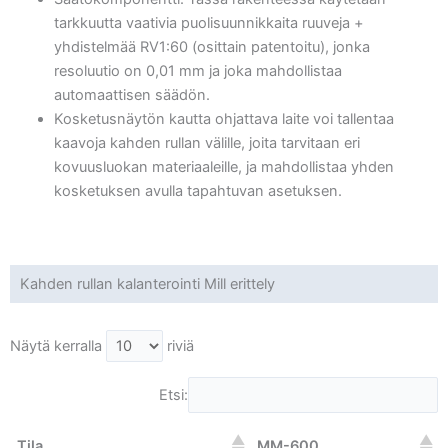
tarkkuutta vaativia puolisuunnikkaita ruuveja +
yhdistelmää RV1:60 (osittain patentoitu), jonka
resoluutio on 0,01 mm ja joka mahdollistaa
automaattisen säädön.
Kosketusnäytön kautta ohjattava laite voi tallentaa
kaavoja kahden rullan välille, joita tarvitaan eri
kovuusluokan materiaaleille, ja mahdollistaa yhden
kosketuksen avulla tapahtuvan asetuksen.
Kahden rullan kalanterointi Mill erittely
Näytä kerralla
riviä
Etsi:
Tila
MM-600