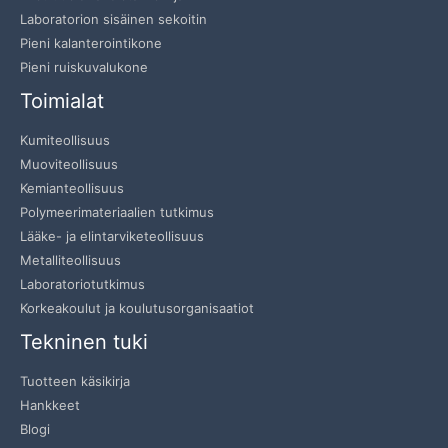
Laboratorion sisäinen sekoitin
Pieni kalanterointikone
Pieni ruiskuvalukone
Toimialat
Kumiteollisuus
Muoviteollisuus
Kemianteollisuus
Polymeerimateriaalien tutkimus
Lääke- ja elintarviketeollisuus
Metalliteollisuus
Laboratoriotutkimus
Korkeakoulut ja koulutusorganisaatiot
Tekninen tuki
Tuotteen käsikirja
Hankkeet
Blogi