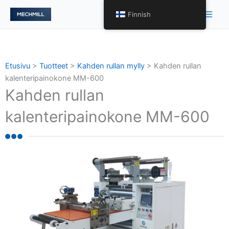
跳
Pääv
Finnish
至
内
容
Etusivu
>
Tuotteet
>
Kahden rullan mylly
>
Kahden rullan
kalenteripainokone MM-600
Kahden rullan
kalenteripainokone MM-600