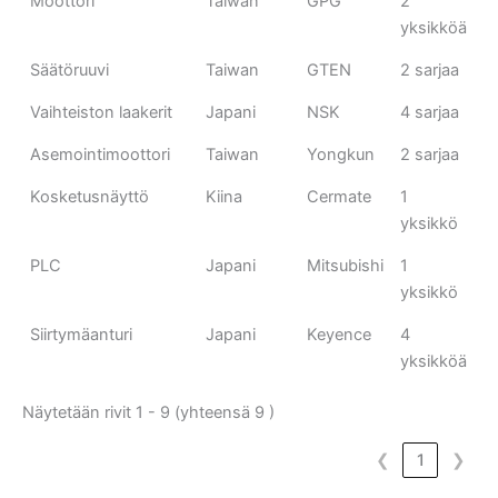
Moottori
Taiwan
GPG
2
yksikköä
Säätöruuvi
Taiwan
GTEN
2 sarjaa
Vaihteiston laakerit
Japani
NSK
4 sarjaa
Asemointimoottori
Taiwan
Yongkun
2 sarjaa
Kosketusnäyttö
Kiina
Cermate
1
yksikkö
PLC
Japani
Mitsubishi
1
yksikkö
Siirtymäanturi
Japani
Keyence
4
yksikköä
Näytetään rivit 1 - 9 (yhteensä 9 )
❮
1
❯