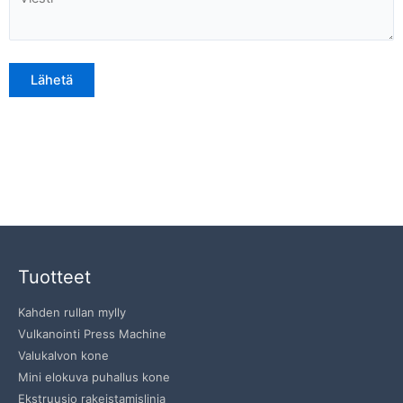
Tuotteet
Kahden rullan mylly
Vulkanointi Press Machine
Valukalvon kone
Mini elokuva puhallus kone
Ekstruusio rakeistamislinja