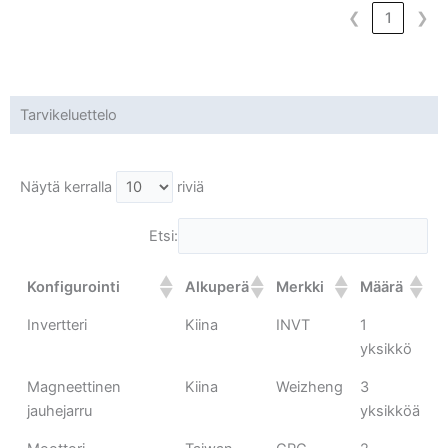
❮
1
❯
Tarvikeluettelo
Näytä kerralla
riviä
Etsi:
Konfigurointi
Alkuperä
Merkki
Määrä
Invertteri
Kiina
INVT
1
yksikkö
Magneettinen
Kiina
Weizheng
3
jauhejarru
yksikköä