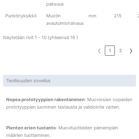
paksuus
Puristinyksikkö
Muotin
mm
215
avautumishalvaus
Näytetään rivit 1 - 10 (yhteensä 16 )
❮
1
2
❯
Teollisuuden sovellus
Nopea prototyyppien rakentaminen
: Muoviosien nopeiden
prototyyppien luominen testausta ja validointia varten.
Pienten erien tuotanto
: Muovituotteiden pienempien
määrien tuottaminen.