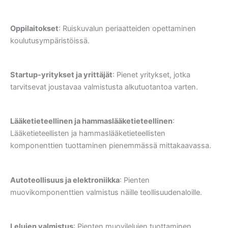
Oppilaitokset
: Ruiskuvalun periaatteiden opettaminen
koulutusympäristöissä.
Startup-yritykset ja yrittäjät
: Pienet yritykset, jotka
tarvitsevat joustavaa valmistusta alkutuotantoa varten.
Lääketieteellinen ja hammaslääketieteellinen
:
Lääketieteellisten ja hammaslääketieteellisten
komponenttien tuottaminen pienemmässä mittakaavassa.
Autoteollisuus ja elektroniikka
: Pienten
muovikomponenttien valmistus näille teollisuudenaloille.
Lelujen valmistus
: Pienten muovilelujen tuottaminen