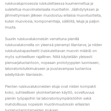
ruiskuvaluprosessia ruiskutettaessa kuumennettua ja
sulatettua muovimateriaalia muotteihin. Jäähdytyksen ja
jähmettymisen jälkeen muodostuu erilaisia muovituotteita,
kuten muoviosia, komponentteja, säiliöitä, leluja ja paljon
muuta.
Suuriin ruiskuvalukoneisiin verrattuna pienillä
ruiskuvalukoneilla on yleensä pienempi tilantarve, ja niiden
ruiskutuskapasiteetti (ruiskutettavan muovin määrä) on
myös suhteellisen rajallinen. Niitä käytetään yleisesti
piensarjatuotantoon, nopeaan prototyyppien luomiseen,
laboratoriotutkimukseen ja joustavampaa tuotantoa
edellyttäviin tilanteisiin.
Pienten ruiskuvalukoneiden etuja ovat niiden kompakti
koko, suhteellisen yksinkertainen käyttö, soveltuvuus
pieniin työpajoihin tai laboratorioympäristöihin sekä
mahdollisuus nopeisiin muotinmuutoksiin erilaisten
tuotetuotantotarpeiden mukaan.