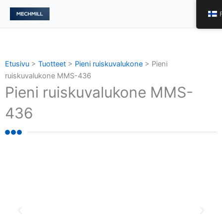
跳
Pääv
至
内
容
Etusivu
>
Tuotteet
>
Pieni ruiskuvalukone
>
Pieni
ruiskuvalukone MMS-436
Pieni ruiskuvalukone MMS-
436