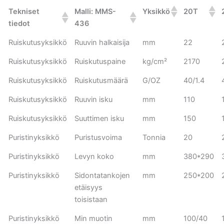
Tekniset
Malli: MMS-
Yksikkö
20T
tiedot
436
Ruiskutusyksikkö
Ruuvin halkaisija
mm
22
Ruiskutusyksikkö
Ruiskutuspaine
kg/cm²
2170
Ruiskutusyksikkö
Ruiskutusmäärä
G/OZ
40/1.4
Ruiskutusyksikkö
Ruuvin isku
mm
110
Ruiskutusyksikkö
Suuttimen isku
mm
150
Puristinyksikkö
Puristusvoima
Tonnia
20
Puristinyksikkö
Levyn koko
mm
380*290
Puristinyksikkö
Sidontatankojen
mm
250*200
etäisyys
toisistaan
Puristinyksikkö
Min muotin
mm
100/40