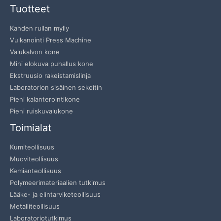
Tuotteet
Kahden rullan mylly
Vulkanointi Press Machine
Valukalvon kone
Mini elokuva puhallus kone
Ekstruusio rakeistamislinja
Laboratorion sisäinen sekoitin
Pieni kalanterointikone
Pieni ruiskuvalukone
Toimialat
Kumiteollisuus
Muoviteollisuus
Kemianteollisuus
Polymeerimateriaalien tutkimus
Lääke- ja elintarviketeollisuus
Metalliteollisuus
Laboratoriotutkimus